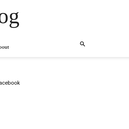
og
bout
acebook