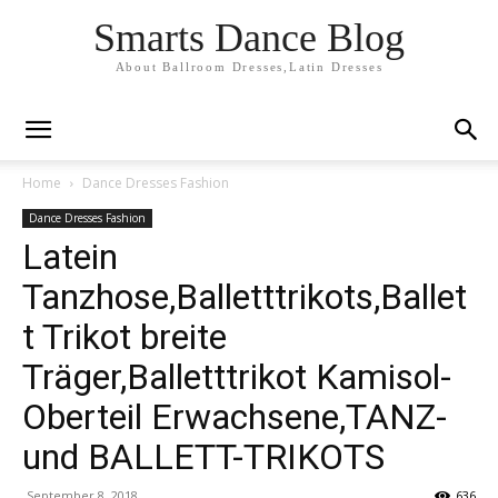
Smarts Dance Blog
About Ballroom Dresses,Latin Dresses
Home
Dance Dresses Fashion
Dance Dresses Fashion
Latein
Tanzhose,Balletttrikots,Ballet
t Trikot breite
Träger,Balletttrikot Kamisol-
Oberteil Erwachsene,TANZ-
und BALLETT-TRIKOTS
September 8, 2018
636