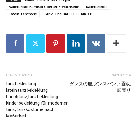
Balletttrikot Kamisol-Oberteil Erwachsene
Balletttrikots
Latein Tanzhose
TANZ- und BALLETT-TRIKOTS
Previous article
Next article
tanzbekleidung
ダンスの服,ダンスパンツ通販,
latein,tanzbekleidung
卸売り
bauchtanz,tanzbekleidung
kinder,bekleidung für modernen
tanz,Tanzkostüme nach
Maßarbeit